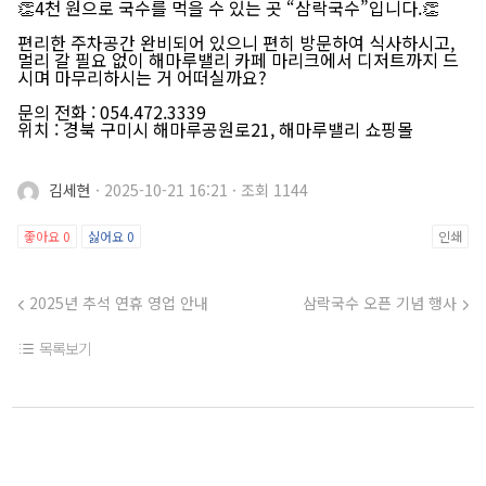
👏
4천 원으로 국수를 먹을 수 있는 곳 “삼락국수”입니다.
👏
편리한
주차공간 완비
되어 있으니 편히 방문하여 식사하시고,
멀리 갈 필요 없이 해마루밸리 카페 마리크에서 디저트까지 드
시며 마무리하시는 거 어떠실까요?
문의 전화 : 054.472.3339
위치 : 경북 구미시 해마루공원로21, 해마루밸리 쇼핑몰
김세현
·
2025-10-21 16:21
·
조회 1144
좋아요
0
싫어요
0
인쇄
2025년 추석 연휴 영업 안내
삼락국수 오픈 기념 행사
목록보기