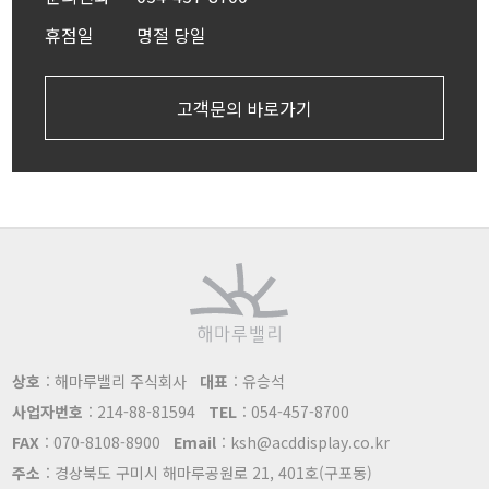
휴점일
명절 당일
고객문의 바로가기
상호
: 해마루밸리 주식회사
대표
: 유승석
사업자번호
: 214-88-81594
TEL
: 054-457-8700
FAX
: 070-8108-8900
Email
: ksh@acddisplay.co.kr
주소
: 경상북도 구미시 해마루공원로 21, 401호(구포동)