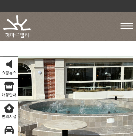
쇼핑뉴스
매장안내
편의시설