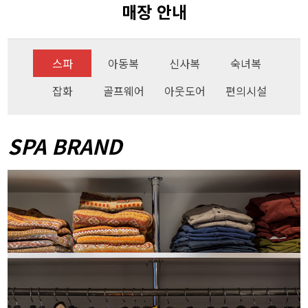
매장 안내
스파
아동복
신사복
숙녀복
잡화
골프웨어
아웃도어
편의시설
SPA BRAND