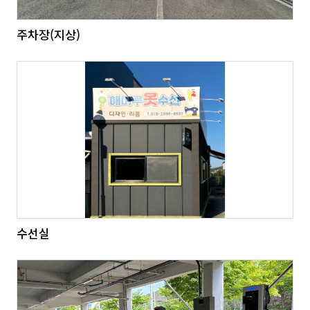
주차장(지상)
수선실