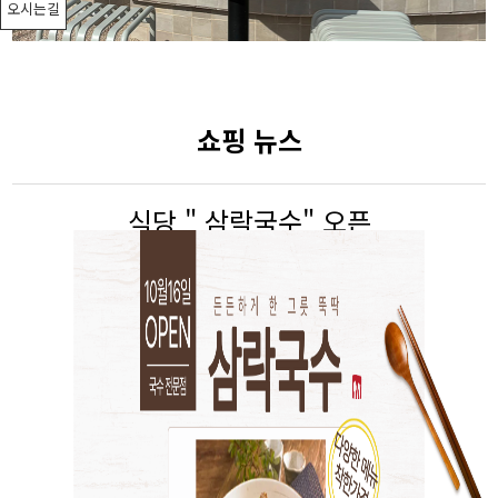
오시는길
쇼핑 뉴스
식당 " 삼락국수" 오픈