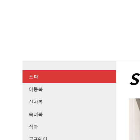
S
스파
아동복
신사복
숙녀복
잡화
골프웨어