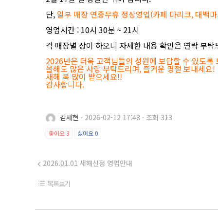
단,
일부 매장 연중무휴 정상영업(카페 마리크, 대백마
영업시간 : 10시 30분 ~ 21시
각 매장별 상이 하오니 자세한 내용 확인은 연락 부탁
2026년은 더욱 고객님들의 성원에 보답할 수 있도록
올해도 많은 사랑 부탁드리며, 즐거운 명절 보내세요!
새해 복 많이 받으세요!!
감사합니다.
김세현
·
2026-02-12 17:48
·
조회 313
좋아요
3
싫어요
0
2026.01.01 새해신정 영업안내
목록보기