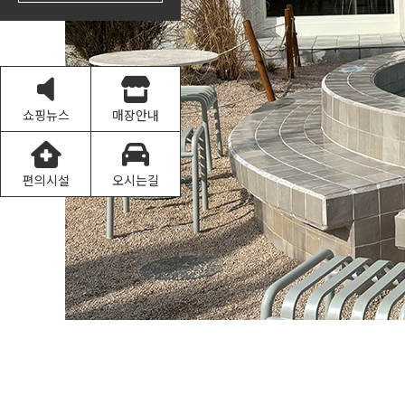
쇼핑뉴스
매장안내
편의시설
오시는길