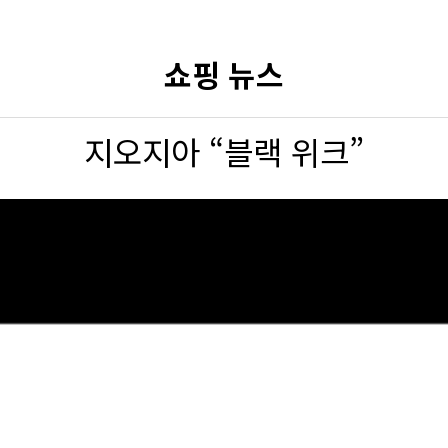
쇼핑 뉴스
지오지아 “블랙 위크”