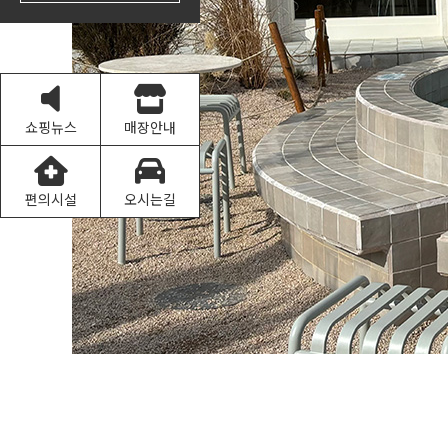
쇼핑뉴스
매장안내
편의시설
오시는길