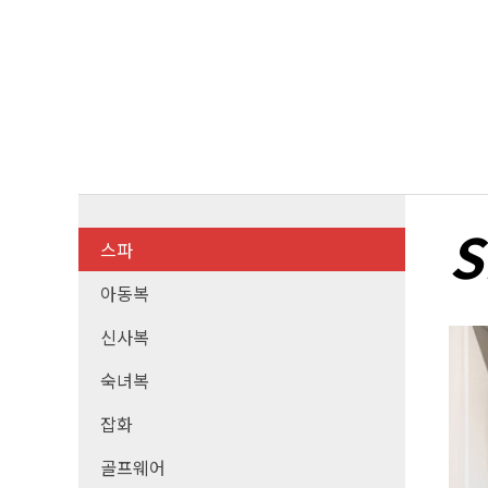
S
스파
아동복
신사복
숙녀복
잡화
골프웨어