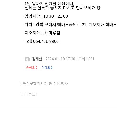
1월 말까지 진행할 예정이니,
설레는 설특가 놓치지 마시고 만나보세요.😊
영업시간 : 10:30 - 21:00
위치 : 경북 구미시 해마루공원로 21, 지오지아 해마
지오지아 _ 해마루점
Tel) 054.476.8906
김세현
·
2024-01-19 17:38
·
조회 1801
좋아요
0
싫어요
0
해마루밸리 네파 봄 신상 행사
목록보기