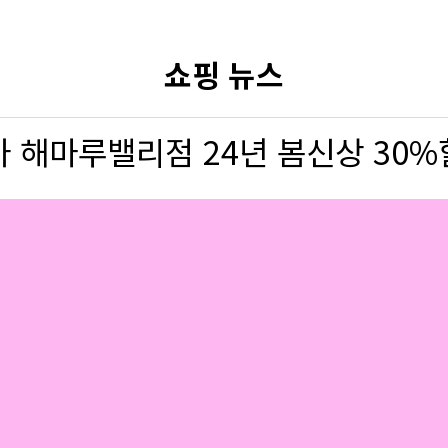
쇼핑 뉴스
 해마루밸리점 24년 봄신상 30