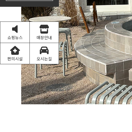
쇼핑뉴스
매장안내
편의시설
오시는길