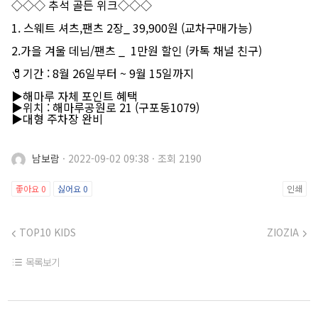
◇◇◇ 추석 골든 위크◇◇◇
1. 스웨트 셔츠,팬츠 2장_ 39,900원 (교차구매가능)
2.가을 겨울 데님/팬츠 _ 1만원 할인 (카톡 채널 친구)
🧷기간 : 8월 26일부터 ~ 9월 15일까지
▶해마루 자체 포인트 혜택
▶위치 : 해마루공원로 21 (구포동1079)
▶대형 주차장 완비
남보람
·
2022-09-02 09:38
·
조회 2190
좋아요
0
싫어요
0
인쇄
TOP10 KIDS
ZIOZIA
목록보기