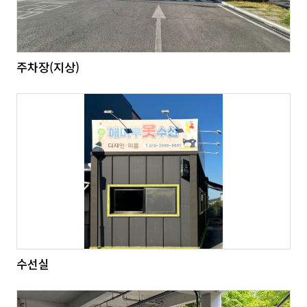
주차장(지상)
수선실