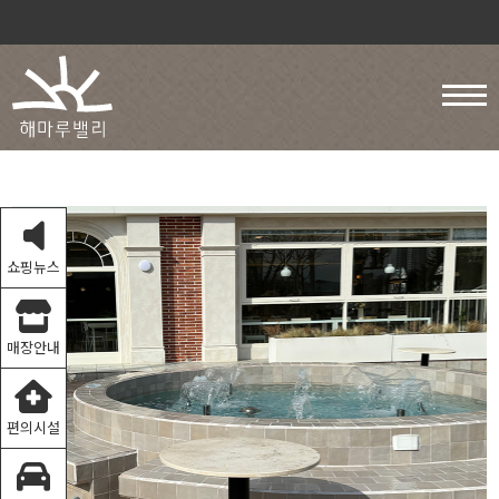
쇼핑뉴스
매장안내
편의시설