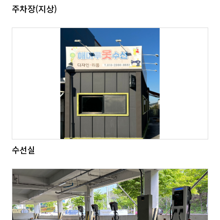
주차장(지상)
수선실