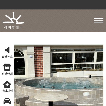
쇼핑뉴스
매장안내
편의시설