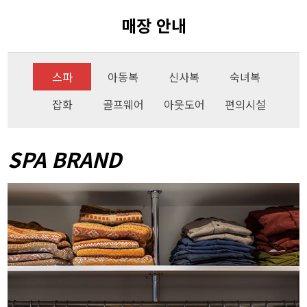
매장 안내
스파
아동복
신사복
숙녀복
잡화
골프웨어
아웃도어
편의시설
SPA BRAND