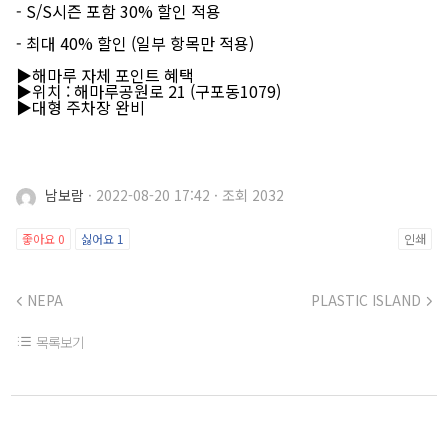
- S/S시즌 포함 30% 할인 적용
- 최대 40% 할인 (일부 항목만 적용)
▶해마루 자체 포인트 혜택
▶위치 : 해마루공원로 21 (구포동1079)
▶대형 주차장 완비
남보람
·
2022-08-20 17:42
·
조회 2032
좋아요
0
싫어요
1
인쇄
NEPA
PLASTIC ISLAND
목록보기