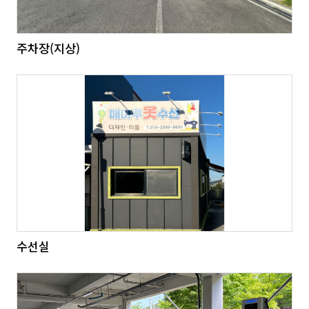
주차장(지상)
수선실