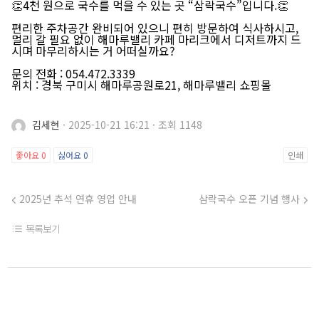
👏
4천 원으로 국수를 먹을 수 있는 곳 “삼락국수”입니다.
👏
편리한
주차공간 완비
되어 있으니 편히 방문하여 식사하시고,
멀리 갈 필요 없이 해마루밸리 카페 마리크에서 디저트까지 드
시며 마무리하시는 거 어떠실까요?
문의 전화 : 054.472.3339
위치 : 경북 구미시 해마루공원로21, 해마루밸리 쇼핑몰
김세현
·
2025-10-21 16:21
·
조회 1148
좋아요
0
싫어요
0
인쇄
2025년 추석 연휴 영업 안내
삼락국수 오픈 기념 행사
목록보기