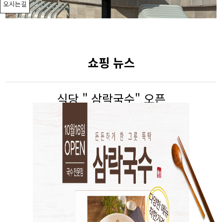
오시는길
쇼핑 뉴스
식당 " 삼락국수" 오픈