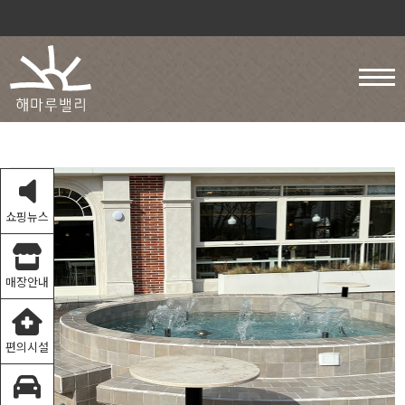
쇼핑뉴스
매장안내
편의시설