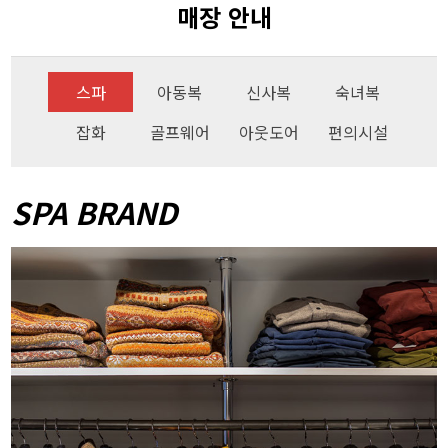
매장 안내
스파
아동복
신사복
숙녀복
잡화
골프웨어
아웃도어
편의시설
SPA BRAND