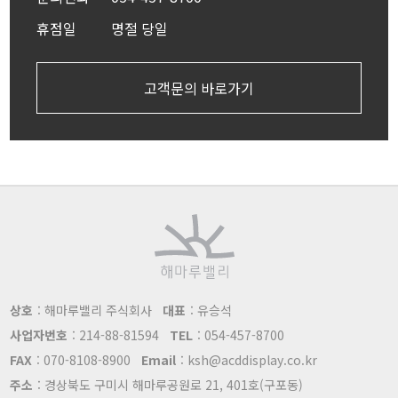
휴점일
명절 당일
고객문의 바로가기
상호
: 해마루밸리 주식회사
대표
: 유승석
사업자번호
: 214-88-81594
TEL
: 054-457-8700
FAX
: 070-8108-8900
Email
: ksh@acddisplay.co.kr
주소
: 경상북도 구미시 해마루공원로 21, 401호(구포동)