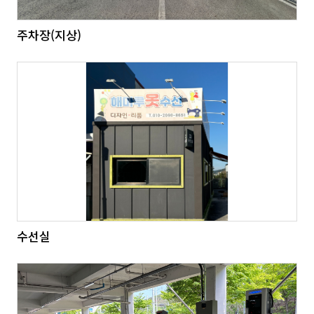
주차장(지상)
수선실