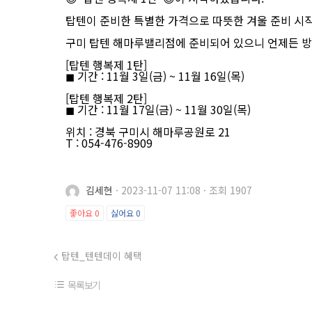
탑텐이 준비한 특별한 가격으로 따뜻한 겨울 준비 시
구미 탑텐 해마루밸리점에 준비되어 있으니 언제든 방
[탑텐 행복제 1탄]
◼ 기간 : 11월 3일(금) ~ 11월 16일(목)
[탑텐 행복제 2탄]
◼ 기간 : 11월 17일(금) ~ 11월 30일(목)
위치 : 경북 구미시 해마루공원로 21
T : 054-476-8909
김세현
·
2023-11-07 11:08
·
조회 1907
좋아요
0
싫어요
0
탑텐_텐텐데이 혜택
목록보기