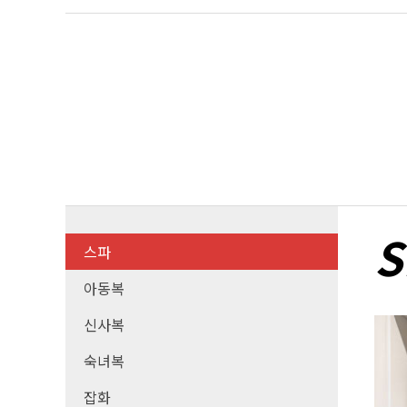
S
스파
아동복
신사복
숙녀복
잡화