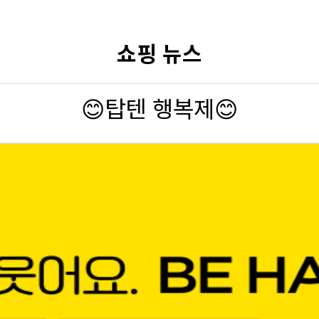
쇼핑 뉴스
😊탑텐 행복제😊