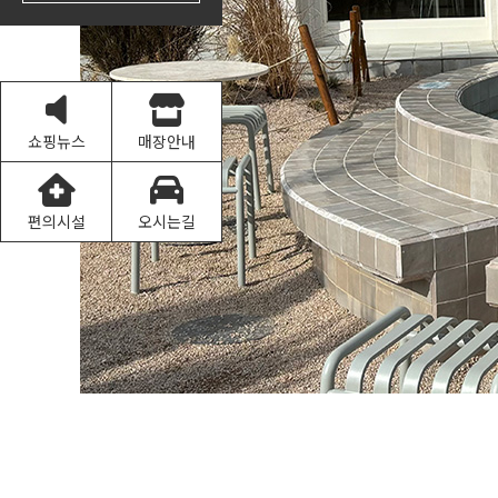
쇼핑뉴스
매장안내
편의시설
오시는길