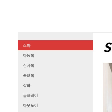
S
스파
아동복
신사복
숙녀복
잡화
골프웨어
아웃도어