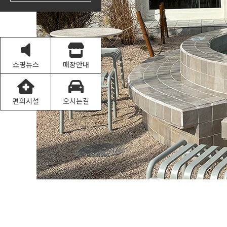
쇼핑뉴스
매장안내
편의시설
오시는길