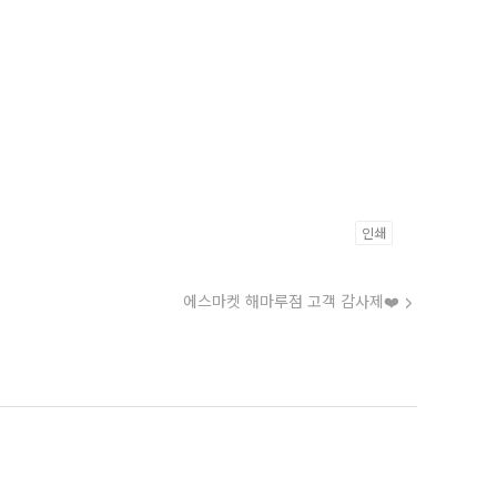
인쇄
에스마켓 해마루점 고객 감사제❤️