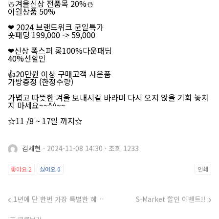
⛄겨울신상 전품목 20%⛄
이월상품 50%
❤ 2024 브랜드위크 균일특가
숏패딩 199,000 -> 59,000
❤신상 폭스퍼 롱100%다운패딩
40%선할인
👍20만원 이상 구매고객 사은품
가방증정 (한정수량)
가볍고 따뜻한 겨울 보내시길 바라며 다시 오지 않을 기회 놓치
지 마세요~~^^~~
☆11 /8 ~ 17일 까지☆
김세현
·
2024-11-08 14:30
·
조회 1233
좋아요
2
싫어요
0
인쇄
1년에 단 한번 가장 특별한 혜택을 주는 텐텐데이
S-Market 할인 이벤트!!