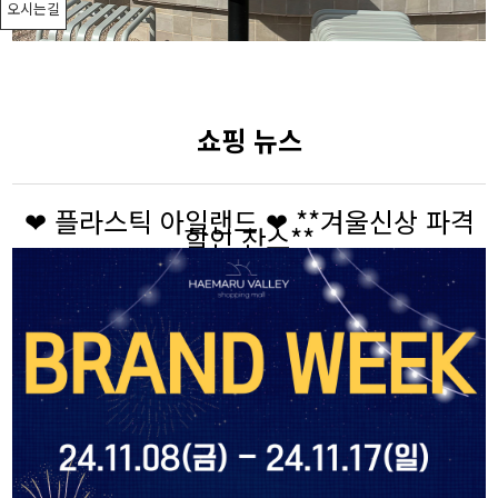
오시는길
쇼핑 뉴스
❤ 플라스틱 아일랜드 ❤ **겨울신상 파격
할인 찬스**