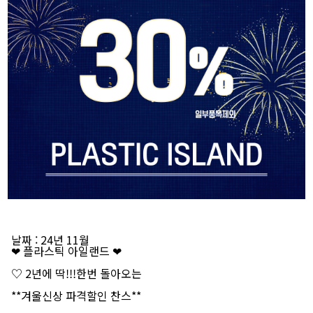
날짜
: 24년 11월
❤ 플라스틱 아일랜드 ❤
♡ 2년에 딱!!!한번 돌아오는
**겨울신상 파격할인 찬스**