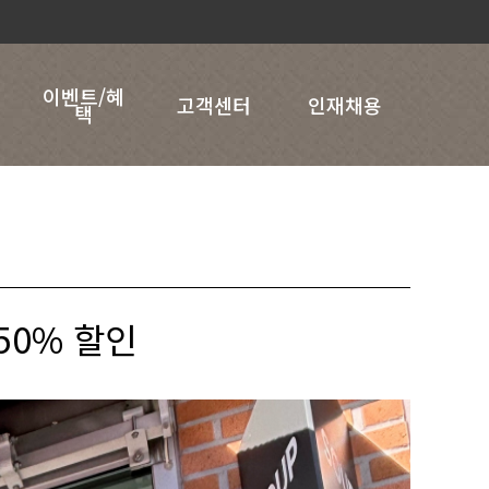
이벤트/혜
고객센터
인재채용
택
50% 할인