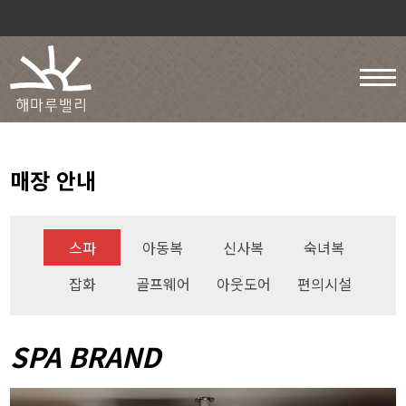
매장 안내
스파
아동복
신사복
숙녀복
잡화
골프웨어
아웃도어
편의시설
SPA BRAND