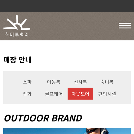
매장 안내
스파
아동복
신사복
숙녀복
잡화
골프웨어
아웃도어
편의시설
OUTDOOR BRAND